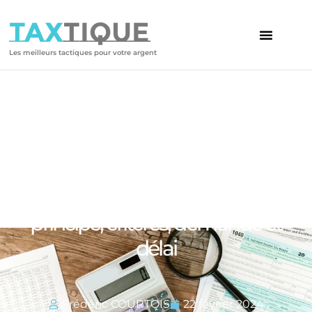
TAX
TIQUE
Les meilleurs tactiques pour votre argent
Votre article
Dégrèvement de l’impôt :
principe, critères, demande et
délai
Frédéric COURTOIS
22 février 2024