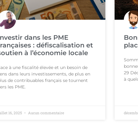
Investir dans les PME
Bonn
françaises : défiscalisation et
plac
soutien à l’économie locale
Sommai
bonnes
ace à une fiscalité élevée et un besoin de
29 Dé
ens dans leurs investissements, de plus en
à quel
lus de contribuables français se tournent
ers les PME.
uillet 16, 2025
Aucun commentaire
décembr