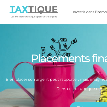
TAX
TIQUE
Investir dans l’immo
Les meilleurs tactiques pour votre argent
Placements fina
Bien placer son argent peut rapporter, mais imagine
Dans cette rubrique nous p