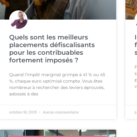
Quels sont les meilleurs
placements défiscalisants
pour les contribuables
fortement imposés ?
F
s
Quand l’impôt marginal grimpe à 41 % ou 45
p
%, chaque euro optimisé compte. Vous êtes
v
nombreux à rechercher des leviers éprouvés,
adossés à des
octobre 30, 2025
Aucun commentaire
j