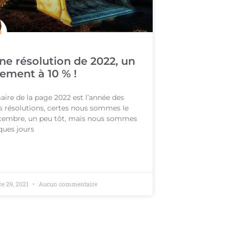
e résolution de 2022, un
ement à 10 % !
re de la page 2022 est l’année des
 résolutions, certes nous sommes le
cembre, un peu tôt, mais nous sommes
ques jours
e 29, 2021
Aucun commentaire