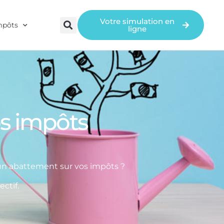
Votre simulation en
mpôts
ligne
os impôts
’un abattement sur vos impôts ?
ctif.