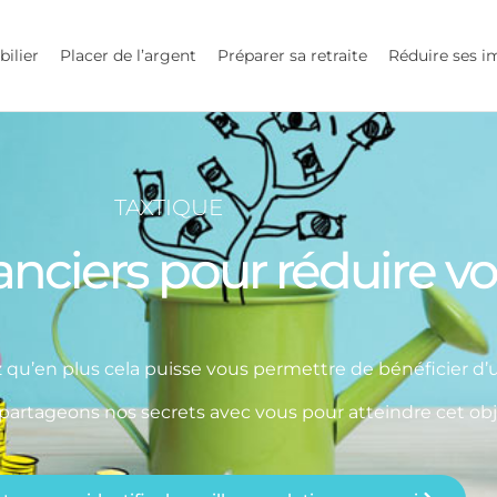
bilier
Placer de l’argent
Préparer sa retraite
Réduire ses i
TAXTIQUE
nciers pour réduire v
z qu’en plus cela puisse vous permettre de bénéficier d
artageons nos secrets avec vous pour atteindre cet obje