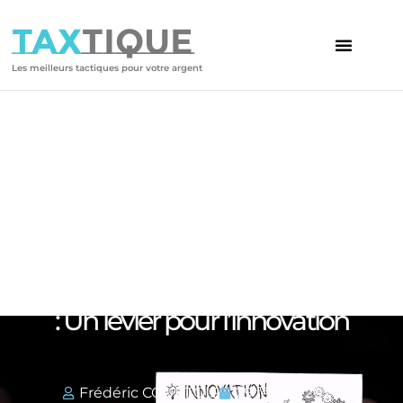
TAX
TIQUE
Les meilleurs tactiques pour votre argent
Votre article
Le crédit d’impôt pour la
recherche et le développement
: Un levier pour l’innovation
Frédéric COURTOIS
29 février 2024