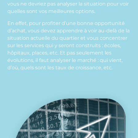
vous ne devriez pas analyser la situation pour voir
quelles sont vos meilleures options.
En effet, pour profiter d’une bonne opportunité
d’achat, vous devez apprendre à voir au-delà de la
situation actuelle du quartier et vous concentrer
sur les services qui y seront construits : écoles,
hôpitaux, places, etc. Et pas seulement les
évolutions, il faut analyser le marché : qui vient,
d’où, quels sont les taux de croissance, etc.