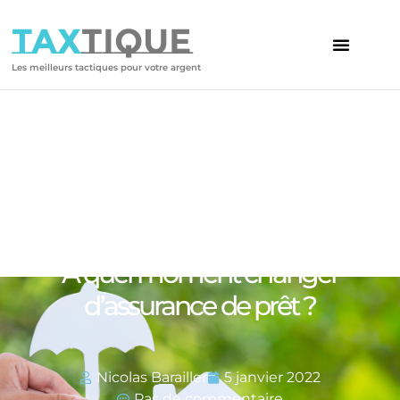
TAX
TIQUE
Les meilleurs tactiques pour votre argent
Votre article
A quel moment changer
d’assurance de prêt ?
Nicolas Barailler
5 janvier 2022
Pas de commentaire