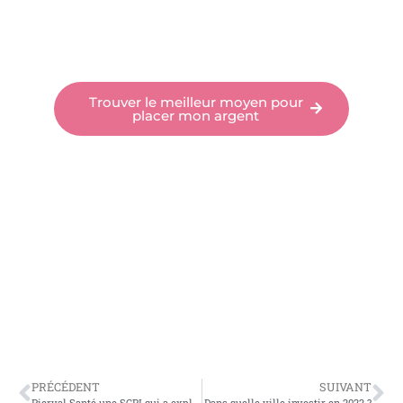
Trouver le meilleur moyen pour
placer mon argent
PRÉCÉDENT
SUIVANT
Pierval Santé une SCPI qui a explosé en 2021 !
Dans quelle ville investir en 2022 ?