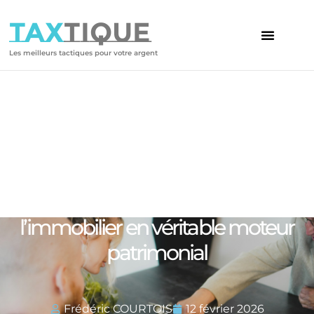
TAX
TIQUE
Les meilleurs tactiques pour votre argent
Votre article
Investir en SCPI : transformer
l’immobilier en véritable moteur
patrimonial
Frédéric COURTOIS
12 février 2026