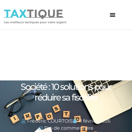
TAX
TIQUE
Les meilleurs tactiques pour votre argent
Votre article
Société : 10 solutions pour
réduire sa fiscalité
Frédéric COURTOIS
11 février 2026
Pas de commentaire