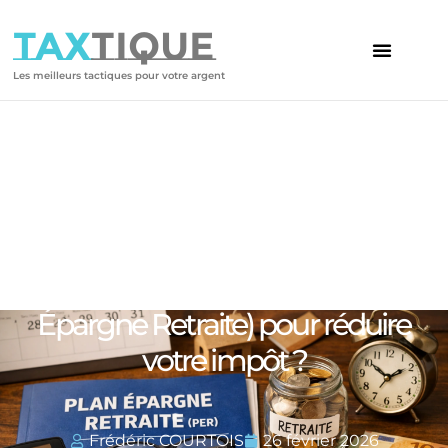
TAX
TIQUE
Les meilleurs tactiques pour votre argent
Votre article
Comment utiliser le PER (Plan
Épargne Retraite) pour réduire
votre impôt ?
Frédéric COURTOIS
26 février 2026