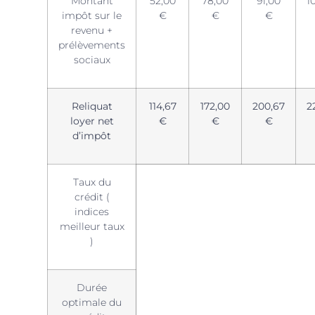
Montant
52,00
78,00
91,00
1
impôt sur le
€
€
€
revenu +
prélèvements
sociaux
Reliquat
114,67
172,00
200,67
2
loyer net
€
€
€
d’impôt
Taux du
crédit (
indices
meilleur taux
)
Durée
optimale du