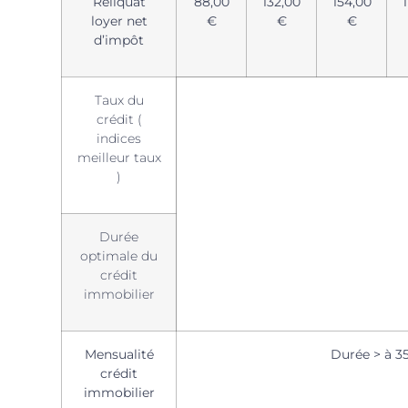
Reliquat
88,00
132,00
154,00
loyer net
€
€
€
d’impôt
Taux du
crédit (
indices
meilleur taux
)
Durée
optimale du
crédit
immobilier
Mensualité
Durée > à 35
crédit
immobilier