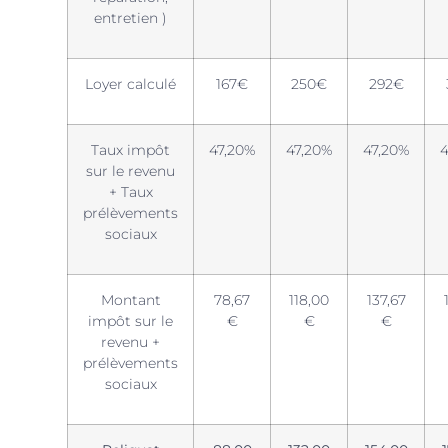
entretien )
Loyer calculé
167€
250€
292€
Taux impôt
47,20%
47,20%
47,20%
sur le revenu
+ Taux
prélèvements
sociaux
Montant
78,67
118,00
137,67
impôt sur le
€
€
€
revenu +
prélèvements
sociaux