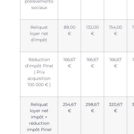
prélévements
sociaux
Reliquat
88,00
132,00
154,00
loyer net
€
€
€
d’impôt
Réduction
166,67
166,67
166,67
d’impôt PInel
€
€
€
( Prix
acquisition
100 000 € )
Reliquat
254,67
298,67
320,67
loyer net
€
€
€
impôt +
réduction
impôt Pinel