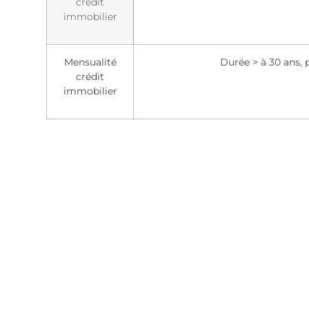
crédit
immobilier
Mensualité
Durée > à 30 ans, 
crédit
immobilier
Quel business en ligne est fait
pour vous ?
Découvrez en quelques secondes le ou les
business web que vous pouvez monter.