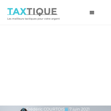
TAX
TIQUE
Les meilleurs tactiques pour votre argent
Votre article
Autofinancement immobilier,
qu’est-ce que c’est ? Comment
y accéder ?
Frédéric COURTOIS
7 juin 2021