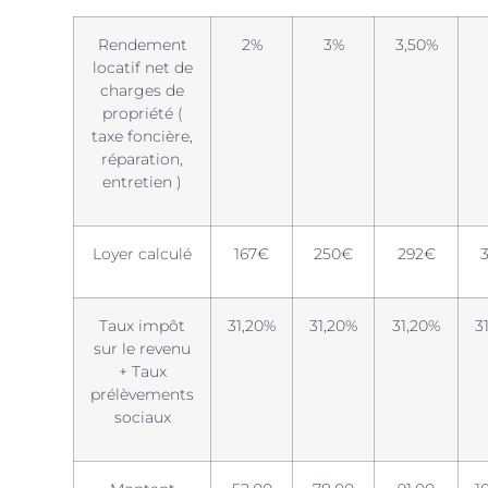
Rendement
2%
3%
3,50%
locatif net de
charges de
propriété (
taxe foncière,
réparation,
entretien )
Loyer calculé
167€
250€
292€
Taux impôt
31,20%
31,20%
31,20%
3
sur le revenu
+ Taux
prélèvements
sociaux