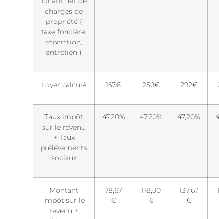
locatif net de
charges de
propriété (
taxe foncière,
réparation,
entretien )
Loyer calculé
167€
250€
292€
Taux impôt
47,20%
47,20%
47,20%
sur le revenu
+ Taux
prélévements
sociaux
Montant
78,67
118,00
137,67
impôt sur le
€
€
€
revenu +