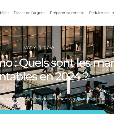
bilier
Placer de l’argent
Préparer sa retraite
Réduire ses i
Votre article
 : Quels sont les mar
ntables en 2024 ?
novembre 2024
Pas de commentaire
Investir dans l'