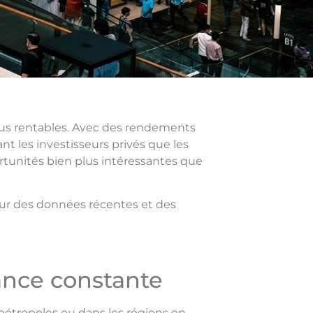
lus rentables. Avec des rendements
ant les investisseurs privés que les
ortunités bien plus intéressantes que
 sur des données récentes et des
sance constante
 métropoles ou dans les régions en