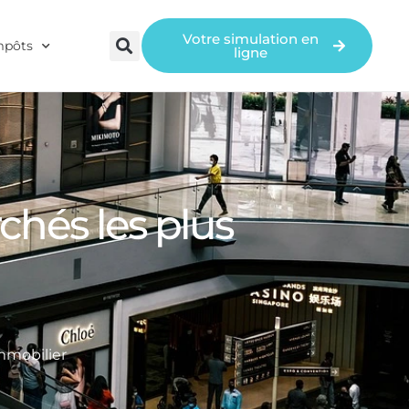
Votre simulation en
mpôts
ligne
chés les plus
immobilier