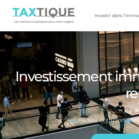
TAX
TIQUE
Investir dans l’immo
Les meilleurs tactiques pour votre argent
Investissement immo
re
Frédéric COURTOIS
1 