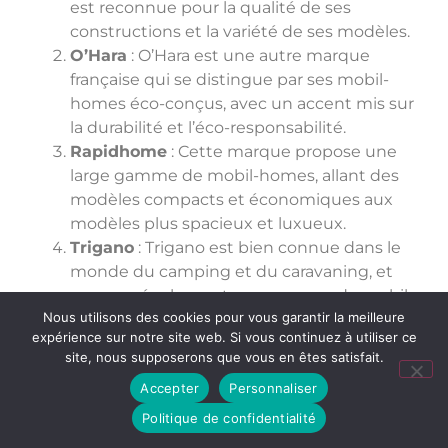
est reconnue pour la qualité de ses
constructions et la variété de ses modèles.
O’Hara
: O’Hara est une autre marque
française qui se distingue par ses mobil-
homes éco-conçus, avec un accent mis sur
la durabilité et l’éco-responsabilité.
Rapidhome
: Cette marque propose une
large gamme de mobil-homes, allant des
modèles compacts et économiques aux
modèles plus spacieux et luxueux.
Trigano
: Trigano est bien connue dans le
monde du camping et du caravaning, et
propose également une gamme de mobil-
Nous utilisons des cookies pour vous garantir la meilleure
homes.
expérience sur notre site web. Si vous continuez à utiliser ce
Willerby
: Willerby est une marque
site, nous supposerons que vous en êtes satisfait.
britannique avec une longue histoire dans
Accepter
Personnaliser
l’industrie des mobil-homes. Leurs
modèles sont réputés pour leur confort,
Politique de confidentialité
leur style et leur qualité de construction.