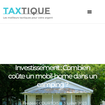
TAX
TIQUE
Les meilleurs tactiques pour votre argent
Votre article
Investissement : Combien
coûte un mobil-home dans un
camping ?
Frédéric COURTOIS
3 juillet 2023