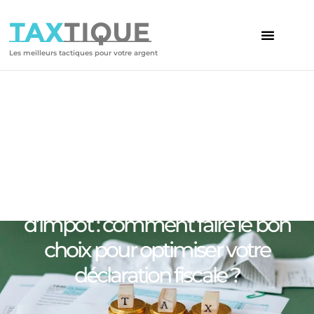
TAX
TIQUE
Les meilleurs tactiques pour votre argent
Votre article
Déduction, réduction ou crédit
d’impôt : comment faire le bon
choix pour optimiser votre
déclaration fiscale ?