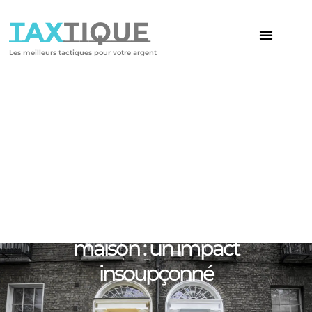
TAX
TIQUE
Les meilleurs tactiques pour votre argent
Votre article
Comment vos voisins peuvent
augmenter la valeur de votre
maison : un impact
insoupçonné