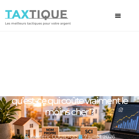
TAX
TIQUE
Les meilleurs tactiques pour votre argent
Votre article
SCI ou achat en nom propre :
qu’est-ce qui coûte vraiment le
moins cher ?
Frédéric COURTOIS
7 juillet 2026