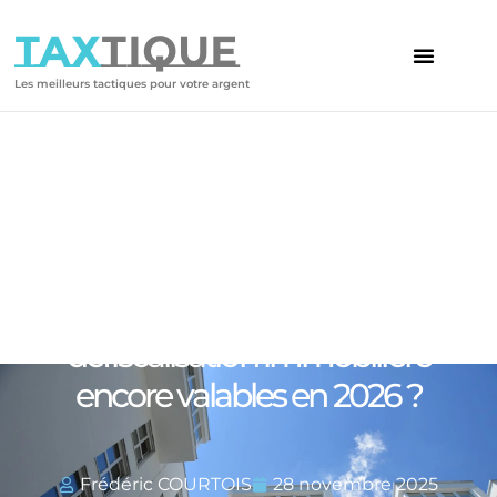
TAX
TIQUE
Les meilleurs tactiques pour votre argent
Votre article
Quels sont les dispositifs de
défiscalisation immobilière
encore valables en 2026 ?
Frédéric COURTOIS
28 novembre 2025