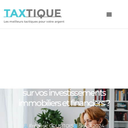
TAX
TIQUE
Les meilleurs tactiques pour votre argent
Votre article
Quel est l’impact de l’inflation
sur vos investissements
immobiliers et financiers ?
Frédéric COURTOIS
5 avril 2024