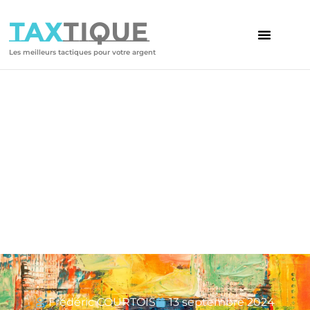
TAX
TIQUE
Les meilleurs tactiques pour votre argent
Votre article
L’investissement dans l’art
contemporain : Défiscalisation
et rendement
Frédéric COURTOIS
13 septembre 2024