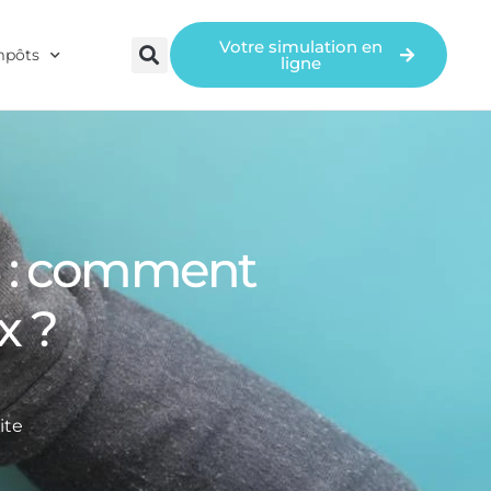
Votre simulation en
mpôts
ligne
25 : comment
x ?
ite