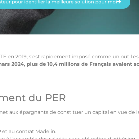
lateur pour identifier la meilleure solution pour moi
ACTE en 2019, s’est rapidement imposé comme un outil ess
mars 2024, plus de 10,4 millions de Français avaient 
ement du PER
 aux épargnants de constituer un capital en vue de la re
P et au contrat Madelin.
se à l’ensemble des salariés, sans obligation d’adhésion.