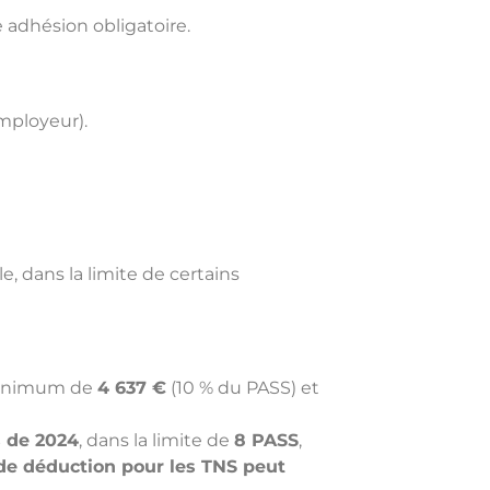
e adhésion obligatoire.
mployeur).
, dans la limite de certains
minimum de
4 637 €
(10 % du PASS) et
s de 2024
, dans la limite de
8 PASS
,
 de déduction pour les TNS peut