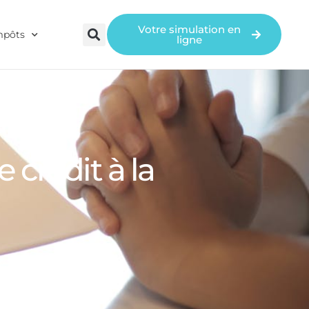
Votre simulation en
mpôts
ligne
 crédit à la
gent