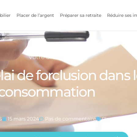
bilier
Placer de l’argent
Préparer sa retraite
Réduire ses i
Votre article
i de forclusion dans le
consommation
S
15 mars 2024
Pas de commentaire
Placer de l'ar