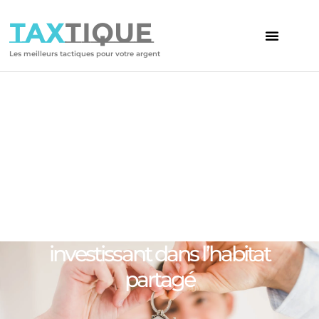
TAX
TIQUE
Les meilleurs tactiques pour votre argent
Votre article
Cohousing et défiscalisation :
Réduire ses impôts en
investissant dans l’habitat
partagé