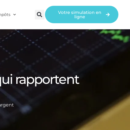
Votre simulation en
mpôts
ligne
qui rapportent
'argent