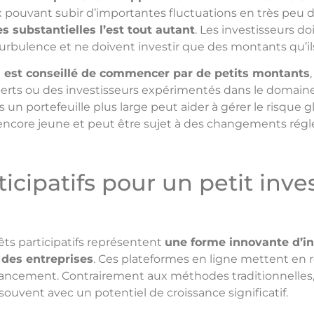
ix pouvant subir d’importantes fluctuations en très peu 
es substantielles l’est tout autant
. Les investisseurs 
turbulence et ne doivent investir que des montants qu’il
l est conseillé de commencer par de petits montants
rts ou des investisseurs expérimentés dans le domaine. 
n portefeuille plus large peut aider à gérer le risque g
st encore jeune et peut être sujet à des changements rég
icipatifs pour un petit inv
êts participatifs représentent
une forme innovante d’i
 des entreprises
. Ces plateformes en ligne mettent en r
inancement. Contrairement aux méthodes traditionnelle
 souvent avec un potentiel de croissance significatif.