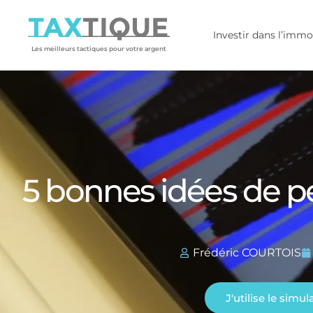
TAX
TIQUE
Investir dans l’immo
Les meilleurs tactiques pour votre argent
5 bonnes idées de pe
Frédéric COURTOIS
J'utilise le simu