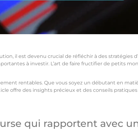
n, il est devenu crucial de réfléchir à des stratégies d
tantes à investir. L’art de faire fructifier de petits 
llement rentables. Que vous soyez un débutant en matiè
article offre des insights précieux et des conseils pratiq
rse qui rapportent avec un